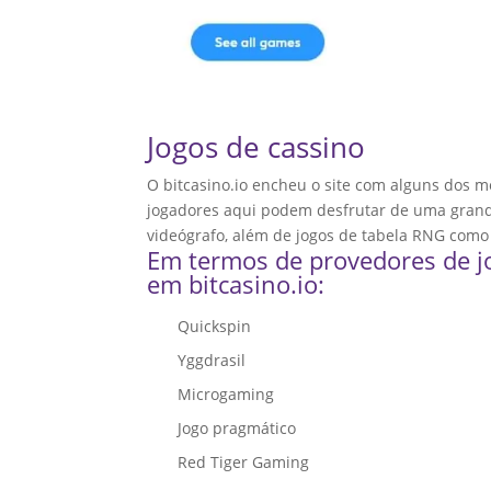
Jogos de cassino
O bitcasino.io encheu o site com alguns dos m
jogadores aqui podem desfrutar de uma grande
videógrafo, além de jogos de tabela RNG como 
Em termos de provedores de j
em bitcasino.io:
Quickspin
Yggdrasil
Microgaming
Jogo pragmático
Red Tiger Gaming