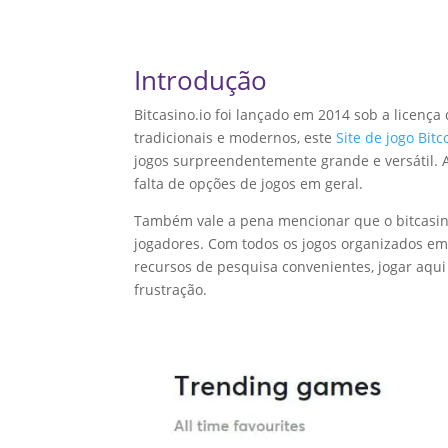
Introdução
Bitcasino.io foi lançado em 2014 sob a licen
tradicionais e modernos, este
Site de jogo Bitc
jogos surpreendentemente grande e versátil. 
falta de opções de jogos em geral.
Também vale a pena mencionar que o bitcasin
jogadores. Com todos os jogos organizados em 
recursos de pesquisa convenientes, jogar aqu
frustração.