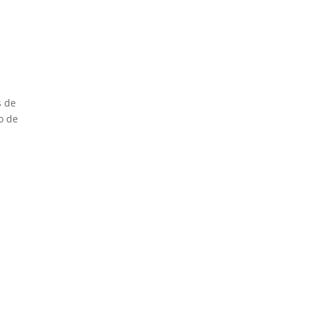
s de
o de