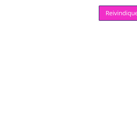
Reivindiqu
 condições de bônus
rimeiro depósito deve ser apostado 35 vezes o valor do bônus.
 de depósito/bônus em dinheiro deve ser apostado 35 vezes.
 um bônus ativo, a aposta máxima por spin é mƀ 6