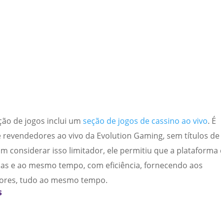
ão de jogos inclui um
seção de jogos de cassino ao vivo
. É
 revendedores ao vivo da Evolution Gaming, sem títulos de
 considerar isso limitador, ele permitiu que a plataforma
as e ao mesmo tempo, com eficiência, fornecendo aos
dores, tudo ao mesmo tempo.
s