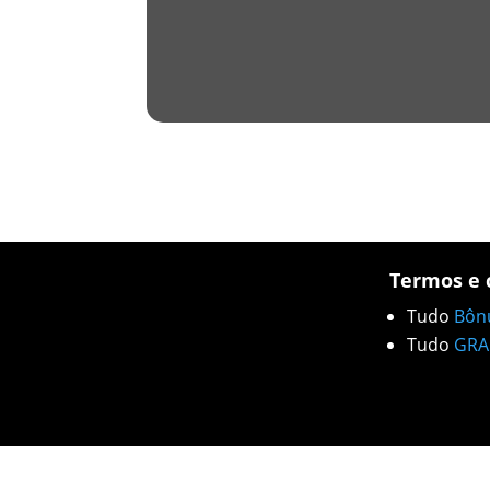
Termos e 
Tudo
Bônu
Tudo
GRA