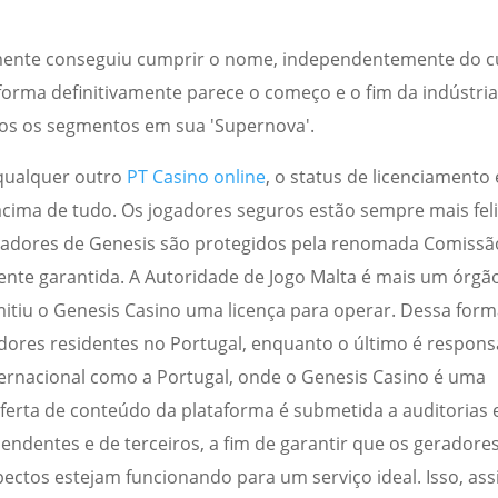
vamente conseguiu cumprir o nome, independentemente do c
forma definitivamente parece o começo e o fim da indústri
os os segmentos em sua 'Supernova'.
qualquer outro
PT Casino online
, o status de licenciamento 
ima de tudo. Os jogadores seguros estão sempre mais feli
ogadores de Genesis são protegidos pela renomada Comissã
ente garantida. A Autoridade de Jogo Malta é mais um órgã
itiu o Genesis Casino uma licença para operar. Dessa form
dores residentes no Portugal, enquanto o último é respons
ternacional como a Portugal, onde o Genesis Casino é uma
oferta de conteúdo da plataforma é submetida a auditorias 
ndentes e de terceiros, a fim de garantir que os geradore
ectos estejam funcionando para um serviço ideal. Isso, as