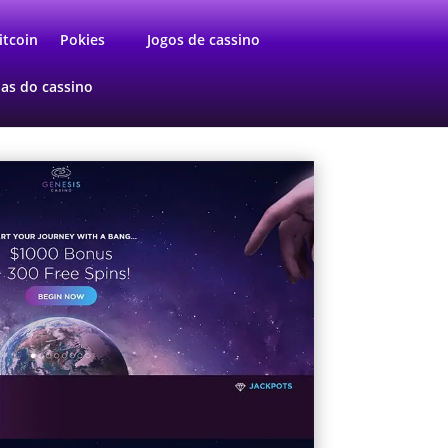
itcoin
Pokies
Jogos de cassino
ias do cassino