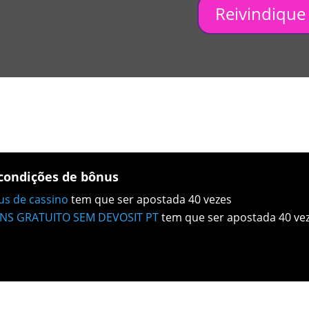
Reivindique
condições de bônus
s de cassino
tem que ser apostada 40 vezes
NS GRATUITO SEM DEVOSIT PT
tem que ser apostada 40 vez