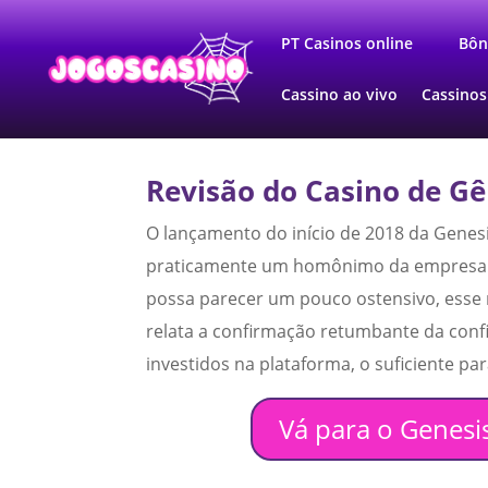
PT Casinos online
Bôn
Cassino ao vivo
Cassinos
Revisão do Casino de Gê
O lançamento do início de 2018 da Genesi
praticamente um homônimo da empresa 
possa parecer um pouco ostensivo, ess
relata a confirmação retumbante da conf
investidos na plataforma, o suficiente pa
Vá para o Genesi