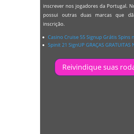
inscrever nos jogadores da Portugal. N
possui outras duas marcas que dão
inscrição.
Casino Cruise 55 Signup Grátis Spins 
Spinit 21 SignUP GRAÇAS GRATUITAS
Reivindique suas roda