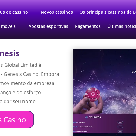
us de cassino
Novos cassinos
Os principais cassinos de B
 móveis
Apostas esportivas
Pagamentos
Últimas notíc
nesis
s Global Limited é
- Genesis Casino. Embora
e movimento da empresa
iança e do esforço
ra dar seu nome.
s Casino