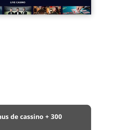
us de cassino + 300