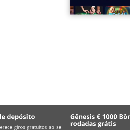
de depósito
Gênesis € 1000 Bôn
rodadas grátis
rece giros gratuitos ao se