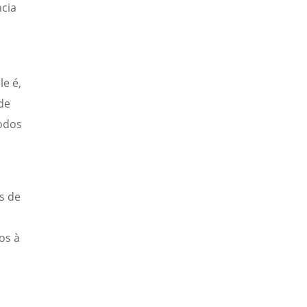
ncia
le é,
de
todos
as de
os à