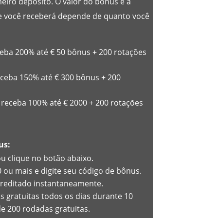
meiro depósito. O valor do bônus e a
 você receberá depende de quanto você
eceba 200% até € 50 bônus + 200 rotações
receba 150% até € 300 bônus + 200
e receba 100% até € 2000 + 200 rotações
us:
u clique no botão abaixo.
 ou mais e digite seu código de bônus.
creditado instantaneamente.
 gratuitas todos os dias durante 10
de 200 rodadas gratuitas.