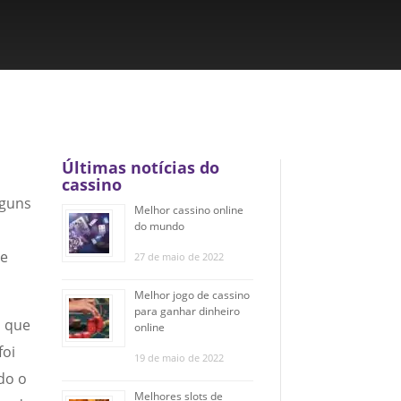
Últimas notícias do
cassino
lguns
Melhor cassino online
do mundo
de
27 de maio de 2022
Melhor jogo de cassino
para ganhar dinheiro
a que
online
foi
19 de maio de 2022
do o
Melhores slots de