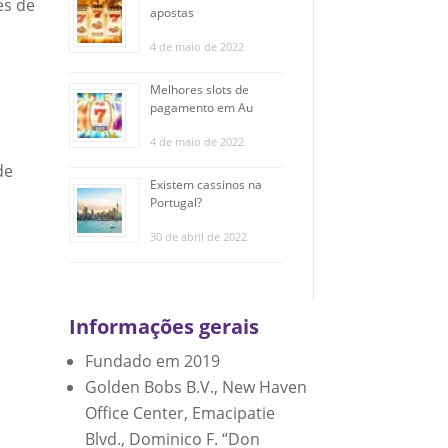
es de
apostas
4 de maio de 2022
Melhores slots de
pagamento em Au
4 de maio de 2022
de
Existem cassinos na
Portugal?
30 de abril de 2022
r
Informações gerais
Fundado em 2019
Golden Bobs B.V., New Haven
Office Center, Emacipatie
Blvd., Dominico F. “Don