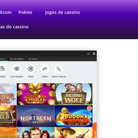
itcoin
Pokies
Jogos de cassino
ias do cassino