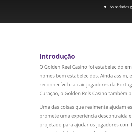
As rodadas g
Introdução
O Golden Reel Casino foi estabelecido e
nomes bem estabelecidos. Ainda assim, 
reconhecível e atrair jogadores da Portu
Curaçao, o Golden Rels Casino também p
Uma das coisas que realmente ajudam ess
promete uma experiência descontraída e
projetado para ajudar os jogadores com fa