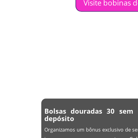
Visite bobinas 
Bolsas douradas 30 sem r
depósito
Organizamos um bônus exclusivo de se