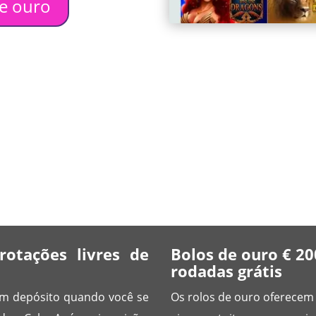
de ouro
otações livres de
Bolos de ouro € 20
rodadas grátis
m depósito quando você se
Os rolos de ouro oferecem