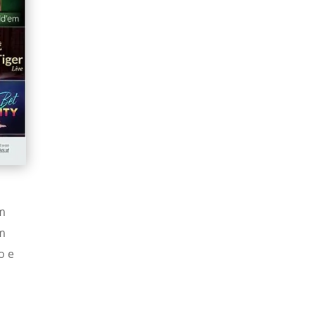
am
um
o e