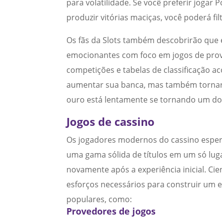
para volatilidade. Se você preferir jogar
produzir vitórias maciças, você poderá fi
Os fãs da Slots também descobrirão que
emocionantes com foco em jogos de prove
competições e tabelas de classificação a
aumentar sua banca, mas também tornará
ouro está lentamente se tornando um d
Jogos de cassino
Os jogadores modernos do cassino espera
uma gama sólida de títulos em um só lug
novamente após a experiência inicial. Cie
esforços necessários para construir um 
populares, como:
Provedores de jogos