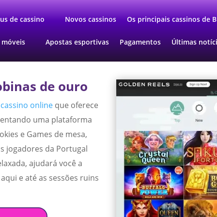
us de cassino
Novos cassinos
Os principais cassinos de B
 móveis
Apostas esportivas
Pagamentos
Últimas notíc
obinas de ouro
cassino online
que oferece
esentando uma plataforma
Pokies e Games de mesa,
os jogadores da Portugal
laxada, ajudará você a
qui e até as sessões ruins