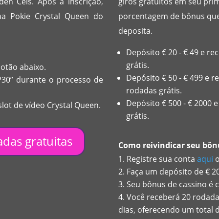
en Cels. Após a inscrição,
giros gratuitos em seu pri
na Pokie Crystal Queen do
porcentagem de bônus que
deposita.
Depósito € 20 - € 49 e r
grátis.
botão abaixo.
Depósito € 50 - € 499 e 
P30” durante o processo de
rodadas grátis.
Depósito € 500 - € 2000 
slot de vídeo Crystal Queen.
grátis.
das gratuitas
Como reivindicar seu bôn
Registre sua conta
aqui
o
Faça um depósito de € 20
Seu bônus de cassino é 
Você receberá 20 rodadas
dias, oferecendo um total 