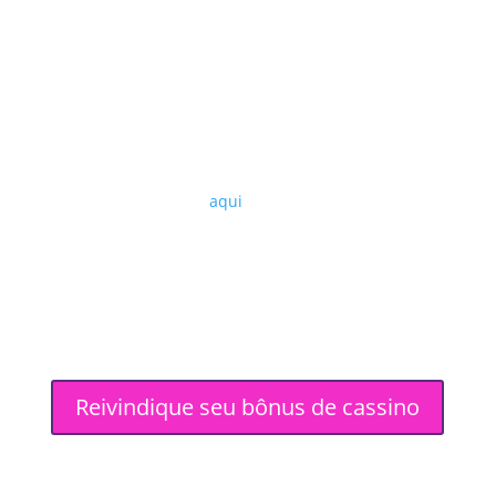
Karamba € 200 Bônus de
cassino + 80 rodadas grátis
O Karamba oferece um bônus de 100% de até € 200
+ 80 rodadas gratuitas no Starburst quando você faz
seu primeiro depósito.
Como reivindicar seu bônus:
Registre sua conta
aqui
ou clique no botão abaixo.
Faça um depósito de € 20 ou mais.
Seu bônus de cassino mais 40 giros grátis são
creditados instantaneamente. As 40 rodadas livres
restantes serão creditadas no dia seguinte.
Reivindique seu bônus de cassino