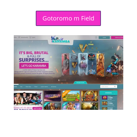
Gotoromo m Field