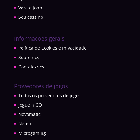
Vera e John
Seu cassino
Informações gerais
Política de Cookies e Privacidade
Sobre nós
Contate-Nos
Provedores de jogos
Todos os provedores de jogos
Jogue n GO
Novomatic
Netent
Microgaming