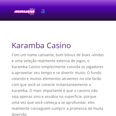
Karamba Casino
Com um nome cativante, bom bônus de boas -vindas
e uma seleção realmente extensa de jogos, o
Karamba Casino simplesmente convida os jogadores
a aproveitar seu tempo e se divertir muito. O fundo
colorido e muitos elementos atraentes no site farão
com que você se conecte instantaneamente a
Karamba. O mais importante é que o cassino não
seja apenas sino e assobia na superfície, porque
uma vez que você começa a se aprofundar, eles
realmente conseguem cumprir a promessa de muita
diversão.