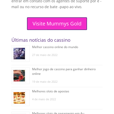
entrar em contato com os agentes de suporte por e -
mail ou no recurso de bate -papo ao vivo.
Visite Mummys Gold
Últimas notícias do cassino
Melhor cassino online do mundo
27 de maio de 2022
Melhor jogo de cassino para ganhar dinheiro
online
19 de maio de 2022
Melhores slots de apostas
4 de maio de 2022
Melhores slots de pagamento em Au