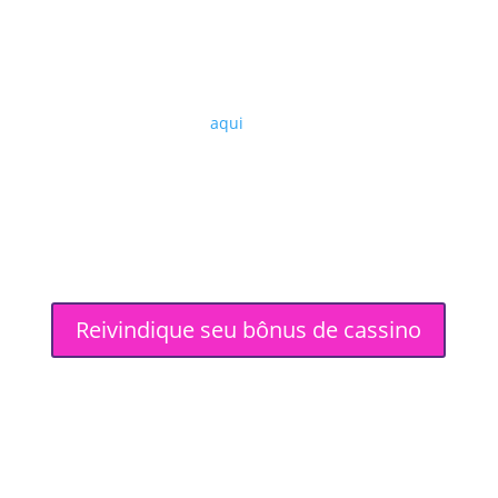
Quando você faz seu primeiro depósito na Mummys
Gold, você pode reivindicar um bônus de 100% de
até € 500.
Como reivindicar seu bônus:
Registre sua conta
aqui
ou clique no botão abaixo.
Faça um depósito de € 20 ou mais e digite seu
código de bônus.
Seu bônus de 100% do cassino é creditado
instantaneamente.
Reivindique seu bônus de cassino