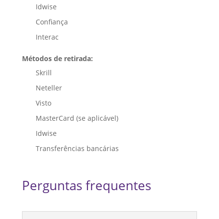
Idwise
Confiança
Interac
Métodos de retirada:
Skrill
Neteller
Visto
MasterCard (se aplicável)
Idwise
Transferências bancárias
Perguntas frequentes