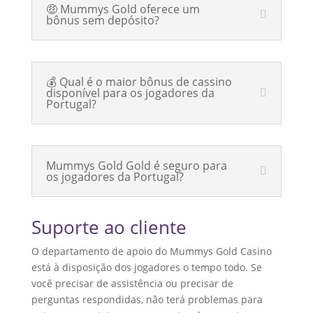
🤑 Mummys Gold oferece um
bônus sem depósito?
💰 Qual é o maior bônus de cassino
disponível para os jogadores da
Portugal?
Mummys Gold Gold é seguro para
os jogadores da Portugal?
Suporte ao cliente
O departamento de apoio do Mummys Gold Casino
está à disposição dos jogadores o tempo todo. Se
você precisar de assistência ou precisar de
perguntas respondidas, não terá problemas para