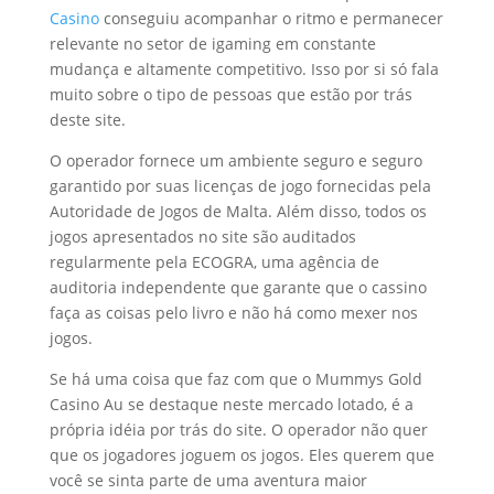
Casino
conseguiu acompanhar o ritmo e permanecer
relevante no setor de igaming em constante
mudança e altamente competitivo. Isso por si só fala
muito sobre o tipo de pessoas que estão por trás
deste site.
O operador fornece um ambiente seguro e seguro
garantido por suas licenças de jogo fornecidas pela
Autoridade de Jogos de Malta. Além disso, todos os
jogos apresentados no site são auditados
regularmente pela ECOGRA, uma agência de
auditoria independente que garante que o cassino
faça as coisas pelo livro e não há como mexer nos
jogos.
Se há uma coisa que faz com que o Mummys Gold
Casino Au se destaque neste mercado lotado, é a
própria idéia por trás do site. O operador não quer
que os jogadores joguem os jogos. Eles querem que
você se sinta parte de uma aventura maior