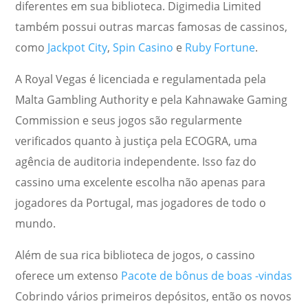
diferentes em sua biblioteca. Digimedia Limited
também possui outras marcas famosas de cassinos,
como
Jackpot City
,
Spin Casino
e
Ruby Fortune
.
A Royal Vegas é licenciada e regulamentada pela
Malta Gambling Authority e pela Kahnawake Gaming
Commission e seus jogos são regularmente
verificados quanto à justiça pela ECOGRA, uma
agência de auditoria independente. Isso faz do
cassino uma excelente escolha não apenas para
jogadores da Portugal, mas jogadores de todo o
mundo.
Além de sua rica biblioteca de jogos, o cassino
oferece um extenso
Pacote de bônus de boas -vindas
Cobrindo vários primeiros depósitos, então os novos