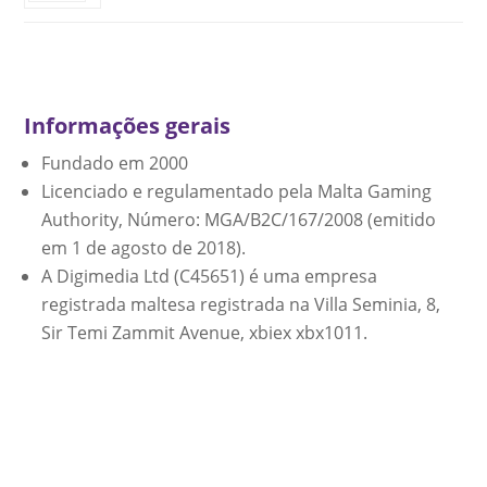
Informações gerais
Fundado em 2000
Licenciado e regulamentado pela Malta Gaming
Authority, Número: MGA/B2C/167/2008 (emitido
em 1 de agosto de 2018).
A Digimedia Ltd (C45651) é uma empresa
registrada maltesa registrada na Villa Seminia, 8,
Sir Temi Zammit Avenue, xbiex xbx1011.