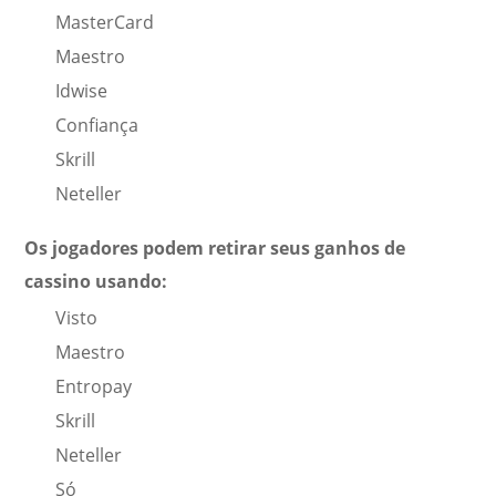
MasterCard
Maestro
Idwise
Confiança
Skrill
Neteller
Os jogadores podem retirar seus ganhos de
cassino usando:
Visto
Maestro
Entropay
Skrill
Neteller
Só