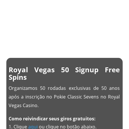
Royal Vegas 50 Signup Free
Spins
Organizamos 50 rodadas exclusivas de 50 anos
após a inscrição no Pokie Classic Sevens no Royal
Vegas Casino.
Como reivindicar seus giros gratuitos:
Clique
aqui
ou clique no botão abaixo.