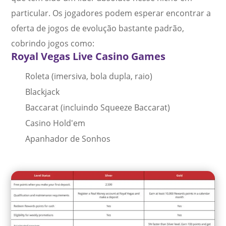
particular. Os jogadores podem esperar encontrar a
oferta de jogos de evolução bastante padrão,
cobrindo jogos como:
Royal Vegas Live Casino Games
Roleta (imersiva, bola dupla, raio)
Blackjack
Baccarat (incluindo Squeeze Baccarat)
Casino Hold'em
Apanhador de Sonhos