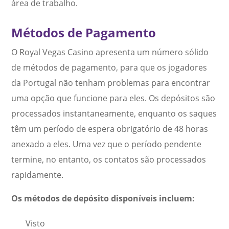
área de trabalho.
Métodos de Pagamento
O Royal Vegas Casino apresenta um número sólido
de métodos de pagamento, para que os jogadores
da Portugal não tenham problemas para encontrar
uma opção que funcione para eles. Os depósitos são
processados instantaneamente, enquanto os saques
têm um período de espera obrigatório de 48 horas
anexado a eles. Uma vez que o período pendente
termine, no entanto, os contatos são processados
rapidamente.
Os métodos de depósito disponíveis incluem:
Visto