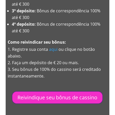
até € 300
3º depósito:
Bônus de correspondência 100%
até € 300
4º depósito:
Bônus de correspondência 100%
até € 300
Como reivindicar seu bônus:
Registre sua conta
aqui
ou clique no botão
abaixo.
Faça um depósito de € 20 ou mais.
Seu bônus de 100% do cassino será creditado
instantaneamente.
Reivindique seu bônus de cassino