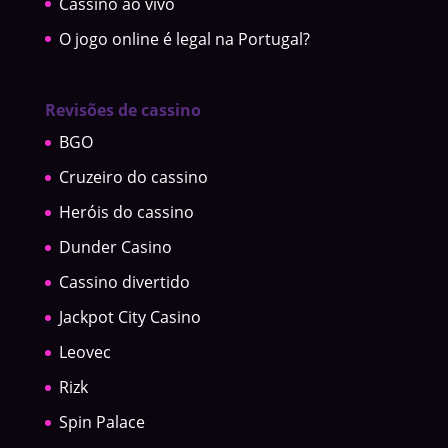
Cassino ao vivo
O jogo online é legal na Portugal?
Revisões de cassino
BGO
Cruzeiro do cassino
Heróis do cassino
Dunder Casino
Cassino divertido
Jackpot City Casino
Leovec
Rizk
Spin Palace