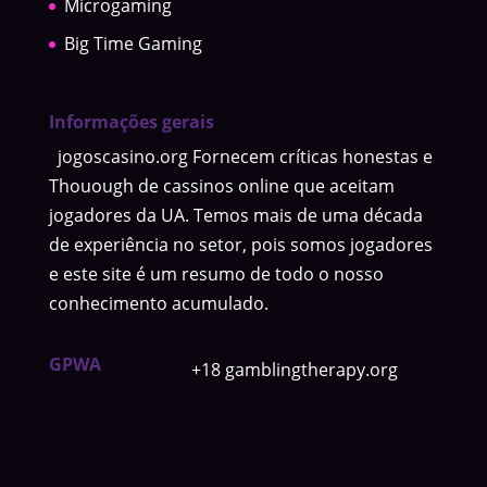
Microgaming
Big Time Gaming
Informações gerais
jogoscasino.org Fornecem críticas honestas e
Thouough de cassinos online que aceitam
jogadores da UA. Temos mais de uma década
de experiência no setor, pois somos jogadores
e este site é um resumo de todo o nosso
conhecimento acumulado.
GPWA
+18 gamblingtherapy.org