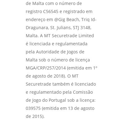
de Malta com o número de
registro C56545 e registrado em
endereço em @Gig Beach, Triq Id-
Dragunara, St. Julians, STJ 3148,
Malta. A MT Securetrade Limited
é licenciada e regulamentada
pela Autoridade de Jogos de
Malta sob o número de licença
MGA/CRP/257/2014 (emitida em 1º
de agosto de 2018). O MT
Securetrade também é licenciado
e regulamentado pela Comissão
de Jogo do Portugal sob a licença:
039575 (emitida em 13 de agosto
de 2015).