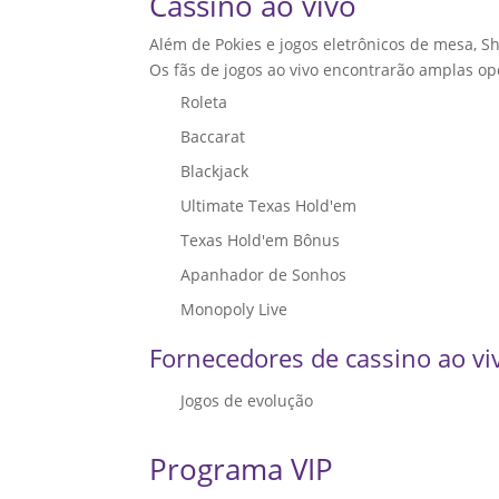
Cassino ao vivo
Além de Pokies e jogos eletrônicos de mesa,
Os fãs de jogos ao vivo encontrarão amplas opç
Roleta
Baccarat
Blackjack
Ultimate Texas Hold'em
Texas Hold'em Bônus
Apanhador de Sonhos
Monopoly Live
Fornecedores de cassino ao vi
Jogos de evolução
Programa VIP