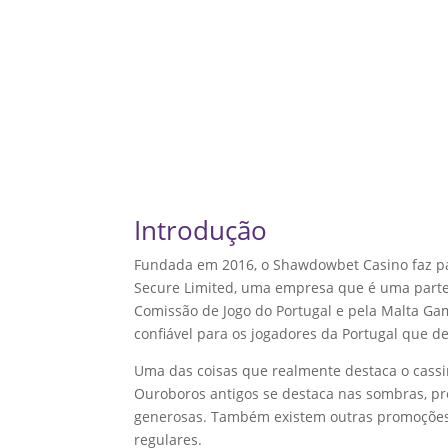
Outros bônus
A aposta máx
Introdução
Fundada em 2016, o Shawdowbet Casino faz p
Secure Limited, uma empresa que é uma parte
Comissão de Jogo do Portugal e pela Malta Ga
confiável para os jogadores da Portugal que de
Uma das coisas que realmente destaca o cassi
Ouroboros antigos se destaca nas sombras, p
generosas. Também existem outras promoções 
regulares.