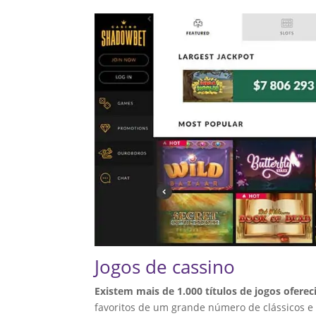
Jogos de cassino
Existem mais de 1.000 títulos de jogos ofer
favoritos de um grande número de clássicos e