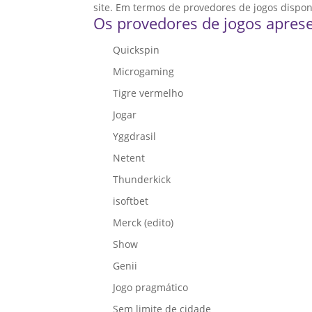
site. Em termos de provedores de jogos dispon
Os provedores de jogos apres
Quickspin
Microgaming
Tigre vermelho
Jogar
Yggdrasil
Netent
Thunderkick
isoftbet
Merck (edito)
Show
Genii
Jogo pragmático
Sem limite de cidade