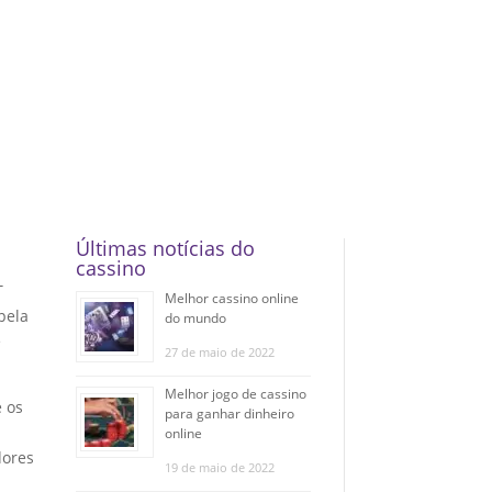
Últimas notícias do
cassino
T
Melhor cassino online
pela
do mundo
e
27 de maio de 2022
Melhor jogo de cassino
e os
para ganhar dinheiro
online
dores
19 de maio de 2022