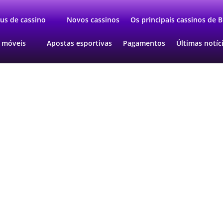
us de cassino
Novos cassinos
Os principais cassinos de B
 móveis
Apostas esportivas
Pagamentos
Últimas notíc
hadowbet
ca escondida atrás das
taforma de jogos exclusiva
jogos, mas também oferecendo
tido que fará com que você
emorável e uma interface muito
cilmente se tornar seu
Novo
bet