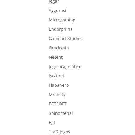
Jogar
Yggdrasil
Microgaming
Endorphina
Gameart Studios
Quickspin
Netent
Jogo pragmático
isoftbet
Habanero
Mrslotty
BETSOFT
Spinomenal
Egt
1 × 2 jogos