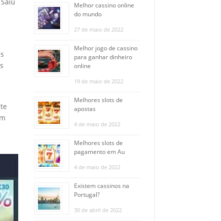
Saiu
Melhor cassino online
do mundo
27 de maio de 2022
Melhor jogo de cassino
es
para ganhar dinheiro
os
online
19 de maio de 2022
Melhores slots de
te
apostas
em
4 de maio de 2022
Melhores slots de
pagamento em Au
4 de maio de 2022
Existem cassinos na
Portugal?
30 de abril de 2022