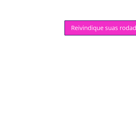
Agora você tem 21 giros gratuitos na deusa 
Reivindique suas rodad
Termos e
Os 21 rodadas
Você deve reg
rotações grat
O bônus do p
solicitar uma