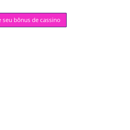
0% até € 500 será creditado automaticamente.
e seu bônus de cassino
tados a € 2.
a os 21
ocê possa