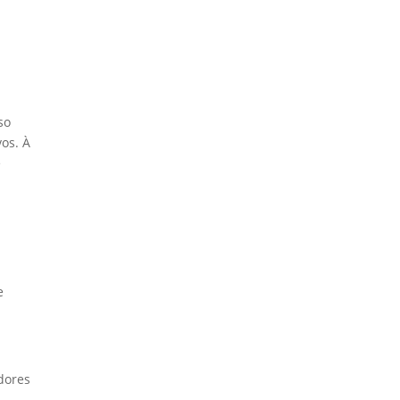
so
vos. À
e
e
e
dores