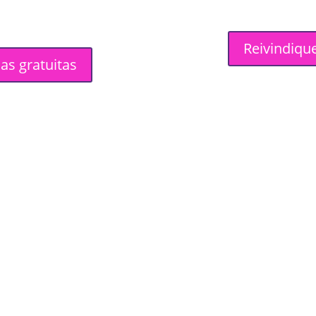
Seu bônus de cassino de 10
Pokie de fortunas.
Reivindiqu
as gratuitas
 condições de bônus
 gratuitas de inscrição têm 0 requisitos de apostas, mas os ganhos são limi
istrar sua nova conta no código de bônus "Fortunas" para se qualificar par
uitas.
rimeiro depósito deve ser apostado 40 vezes o valor do bônus antes que v
 retirada.