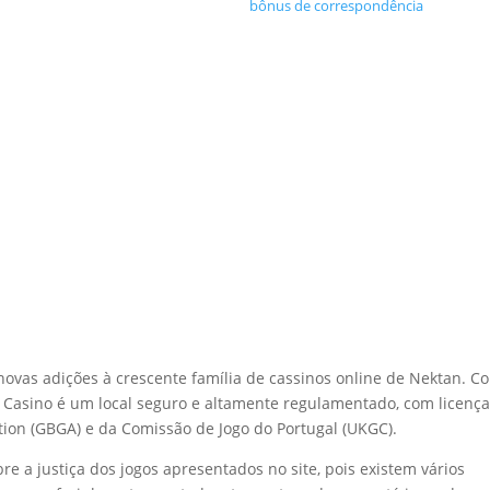
e máxima que você pode retirar de um
bônus de correspondência
é de € 100
ônus. Por exemplo, se você receber um bônus de correspondência de € 500, 
rá retirar após a libertação dos requisitos de apostas é de € 100 + o valor in
ição máxima de apostas ao jogar com um bônus ativo.
ovas adições à crescente família de cassinos online de Nektan. C
s Casino é um local seguro e altamente regulamentado, com licenç
tion (GBGA) e da Comissão de Jogo do Portugal (UKGC).
e a justiça dos jogos apresentados no site, pois existem vários