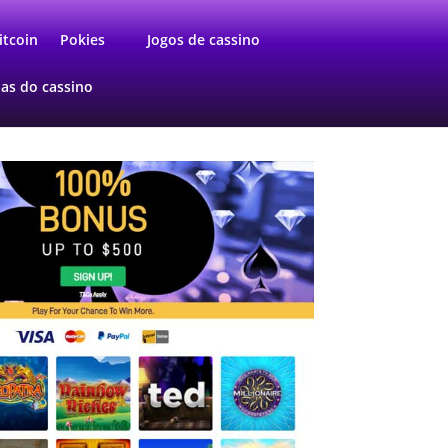
itcoin
Pokies
Jogos de cassino
ias do cassino