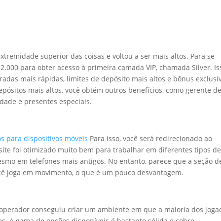
tremidade superior das coisas e voltou a ser mais altos. Para se
 2.000 para obter acesso à primeira camada VIP, chamada Silver. Is
radas mais rápidas, limites de depósito mais altos e bônus exclusi
pósitos mais altos, você obtém outros benefícios, como gerente d
dade e presentes especiais.
os para dispositivos móveis
Para isso, você será redirecionado ao
 site foi otimizado muito bem para trabalhar em diferentes tipos d
esmo em telefones mais antigos. No entanto, parece que a seção d
você joga em movimento, o que é um pouco desvantagem.
operador conseguiu criar um ambiente em que a maioria dos joga
s. A gama de opções disponíveis é bastante sólida e cobre